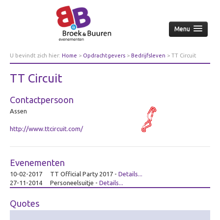
Menu
Home
U bevindt zich hier:
Home
>
Opdrachtgevers
>
Bedrijfsleven
>
TT Circuit
Over ons
TT Circuit
Aanpak
Contactpersoon
Nieuws & achtergrond
Assen
Wie
http://www.ttcircuit.com/
Contact
Opdrachtgevers
Evenementen
Over opdrachtgevers
10-02-2017
TT Official Party 2017
-
Details...
Bedrijfsleven
27-11-2014
Personeelsuitje
-
Details...
Culturele sector
Quotes
Overheid