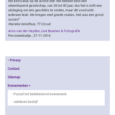
het extra leuk op de avond zelf. We hebben best een
Animatie
uiteenlopend gezelschap, van 26 tot 83 jaar, dus het is echt een
uitdaging om iets geschikts te vinden, maar dit vond echt
Theater & Cabaret
iedereen leuk. We kregen veel goede reaties. Het was een groot
succes!"
Over Theater & Cabaret
Marieke Woldhuis, TT Circuit
Improvisatie Theater
Arno van der Heyden
,
Live Beamen & Fotografie
Personeelsuitje , 27-11-2014
Fake Speech
Dans & Circus
Cabaret op maat
Privacy
Leren & inspireren
Contact
Over Leren & inspireren
Theater Inc.
Sitemap
Workshops
Evenementen
Presentatie & Gesprek
Puzzel tot betekenisvol evenement
Over Presentatie & Gesprek
Jubileum bedrijf
Live talkshow