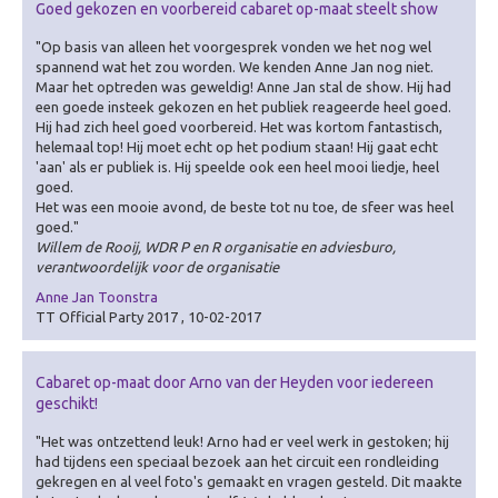
Goed gekozen en voorbereid cabaret op-maat steelt show
Zorg
Overig
"Op basis van alleen het voorgesprek vonden we het nog wel
spannend wat het zou worden. We kenden Anne Jan nog niet.
Betekenisvol cadeau
Maar het optreden was geweldig! Anne Jan stal de show. Hij had
een goede insteek gekozen en het publiek reageerde heel goed.
Ervaring creëren
Hij had zich heel goed voorbereid. Het was kortom fantastisch,
helemaal top! Hij moet echt op het podium staan! Hij gaat echt
Over Ervaring creëren
'aan' als er publiek is. Hij speelde ook een heel mooi liedje, heel
De Theater-wasstraat
goed.
Het was een mooie avond, de beste tot nu toe, de sfeer was heel
Gamificatie
goed."
Willem de Rooij, WDR P en R organisatie en adviesburo,
De (Bell)Butlers
verantwoordelijk voor de organisatie
Ontdek je plekje
Anne Jan Toonstra
TT Official Party 2017 , 10-02-2017
Dagverwarming
Visualiseren
Cabaret op-maat door Arno van der Heyden voor iedereen
geschikt!
Over Visualiseren
"Het was ontzettend leuk! Arno had er veel werk in gestoken; hij
Live Beamen & Fotografie
had tijdens een speciaal bezoek aan het circuit een rondleiding
Sneltekenen
gekregen en al veel foto's gemaakt en vragen gesteld. Dit maakte