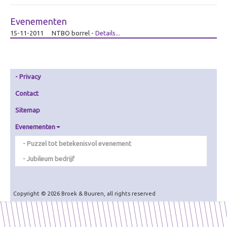
Zorg
Evenementen
Overig
15-11-2011
NTBO borrel
-
Details...
Betekenisvol cadeau
Ervaring creëren
Over Ervaring creëren
Privacy
De Theater-wasstraat
Contact
Gamificatie
Sitemap
De (Bell)Butlers
Evenementen
Ontdek je plekje
Puzzel tot betekenisvol evenement
Dagverwarming
Jubileum bedrijf
Visualiseren
Over Visualiseren
Copyright © 2026 Broek & Buuren, all rights reserved
Live Beamen & Fotografie
Sneltekenen