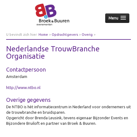
Menu
Home
U bevindt zich hier:
Home
>
Opdrachtgevers
>
Overig
>
Nederlandse TrouwBranche Organisatie
Over ons
Nederlandse TrouwBranche
Aanpak
Organisatie
Nieuws & achtergrond
Contactpersoon
Wie
Amsterdam
Contact
http://www.ntbo.nl
Opdrachtgevers
Overige gegevens
Over opdrachtgevers
De NTBO is hèt informatiecentrum in Nederland voor ondernemers uit
Bedrijfsleven
de trouwbranche en bruidsparen.
Opgericht door Brenda Leusink, tevens eigenaar Bijzonder Events en
Culturele sector
Bijzondere Bruiloft en partner van Broek & Buuren.
Overheid