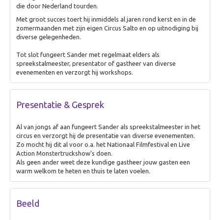
die door Nederland tourden.
Animatie
Met groot succes toert hij inmiddels al jaren rond kerst en in de
Theater & Cabaret
zomermaanden met zijn eigen Circus Salto en op uitnodiging bij
diverse gelegenheden.
Over Theater & Cabaret
Improvisatie Theater
Tot slot fungeert Sander met regelmaat elders als
spreekstalmeester, presentator of gastheer van diverse
Fake Speech
evenementen en verzorgt hij workshops.
Dans & Circus
Cabaret op maat
Presentatie & Gesprek
Leren & inspireren
Al van jongs af aan fungeert Sander als spreekstalmeester in het
Over Leren & inspireren
circus en verzorgt hij de presentatie van diverse evenementen.
Zo mocht hij dit al voor o.a. het Nationaal Filmfestival en Live
Theater Inc.
Action Monstertruckshow's doen.
Als geen ander weet deze kundige gastheer jouw gasten een
Workshops
warm welkom te heten en thuis te laten voelen.
Presentatie & Gesprek
Over Presentatie & Gesprek
Beeld
Live talkshow