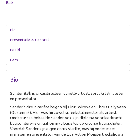
Zorg
Balk
Overig
Betekenisvol cadeau
Bio
Ervaring creëren
Presentatie & Gesprek
Over Ervaring creëren
Beeld
De Theater-wasstraat
Pers
Gamificatie
De (Bell)Butlers
Bio
Ontdek je plekje
Dagverwarming
Sander Balk is circusdirecteur, variété-artiest, spreekstalmeester
en presentator.
Visualiseren
Sander's circus carière begon bij Cirus Witova en Circus Belly Wien
Over Visualiseren
(Oostenrijk). Hier was hij zowel spreekstalmeester als artiest.
Ondertussen behaalde Sander ook zijn diploma voor leerkracht
Live Beamen & Fotografie
basisonderwijs en gaf op invalbasis les op diverse basisscholen.
Voordat Sander zijn eigen circus startte, was hij onder meer
Sneltekenen
manager en presentator van de Live Action Monstertruckshow's