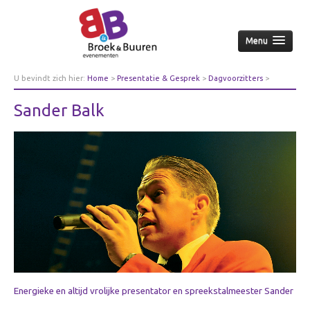
Menu
Home
U bevindt zich hier:
Home
>
Presentatie & Gesprek
>
Dagvoorzitters
>
Sander Balk
Over ons
Sander Balk
Aanpak
Nieuws & achtergrond
Wie
Contact
Opdrachtgevers
Over opdrachtgevers
Bedrijfsleven
Culturele sector
Energieke en altijd vrolijke presentator en spreekstalmeester Sander
Overheid