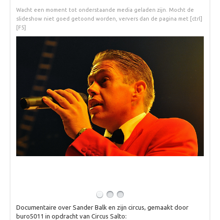
TALK
Wacht een moment tot onderstaande media geladen zijn. Mocht de
slideshow niet goed getoond worden, ververs dan de pagina met [ctrl]
Dagvoorzitters
[F5]
Documentaire over Sander Balk en zijn circus, gemaakt door
buro5011 in opdracht van Circus Salto: