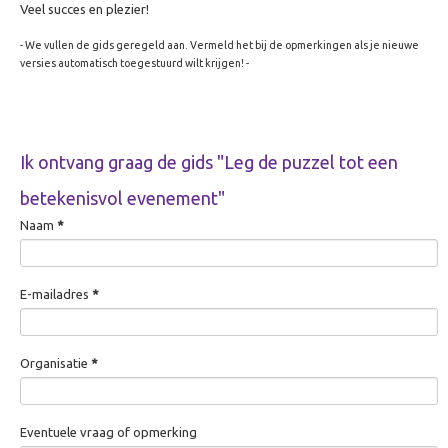
Zorg
Veel succes en plezier!
Overig
- We vullen de gids geregeld aan. Vermeld het bij de opmerkingen als je nieuwe
versies automatisch toegestuurd wilt krijgen! -
Betekenisvol cadeau
Ervaring creëren
Over Ervaring creëren
Ik ontvang graag de gids "Leg de puzzel tot een
De Theater-wasstraat
betekenisvol evenement"
Gamificatie
Naam
*
De (Bell)Butlers
Ontdek je plekje
E-mailadres
*
Dagverwarming
Visualiseren
Organisatie
*
Over Visualiseren
Live Beamen & Fotografie
Sneltekenen
Eventuele vraag of opmerking