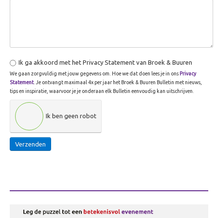
Animatie
Theater & Cabaret
Over Theater & Cabaret
Improvisatie Theater
Ik ga akkoord met het Privacy Statement van Broek & Buuren
Fake Speech
We gaan zorgvuldig met jouw gegevens om. Hoe we dat doen lees je in ons
Privacy
Statement
. Je ontvangt maximaal 4x per jaar het Broek & Buuren Bulletin met nieuws,
Dans & Circus
tips en inspiratie, waarvoor je je onderaan elk Bulletin eenvoudig kan uitschrijven.
Cabaret op maat
Leren & inspireren
Ik ben geen robot
Over Leren & inspireren
Verzenden
Theater Inc.
Workshops
Presentatie & Gesprek
Over Presentatie & Gesprek
Live talkshow