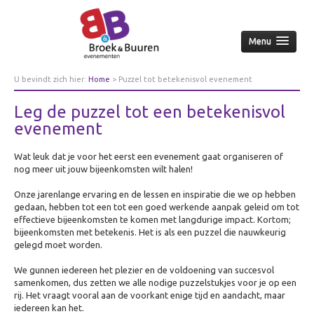
Menu
Home
U bevindt zich hier:
Home
>
Puzzel tot betekenisvol evenement
Over ons
Leg de puzzel tot een betekenisvol
Aanpak
evenement
Nieuws & achtergrond
Wat leuk dat je voor het eerst een evenement gaat organiseren of
Wie
nog meer uit jouw bijeenkomsten wilt halen!
Contact
Onze jarenlange ervaring en de lessen en inspiratie die we op hebben
gedaan, hebben tot een tot een goed werkende aanpak geleid om tot
Opdrachtgevers
effectieve bijeenkomsten te komen met langdurige impact. Kortom;
Over opdrachtgevers
bijeenkomsten met betekenis. Het is als een puzzel die nauwkeurig
gelegd moet worden.
Bedrijfsleven
We gunnen iedereen het plezier en de voldoening van succesvol
Culturele sector
samenkomen, dus zetten we alle nodige puzzelstukjes voor je op een
rij. Het vraagt vooral aan de voorkant enige tijd en aandacht, maar
Overheid
iedereen kan het.