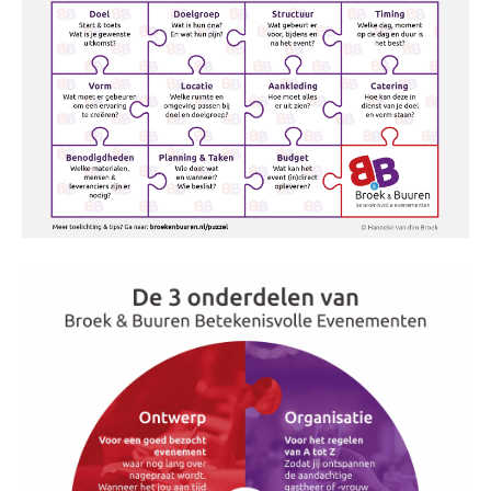
TALK
Dagvoorzitters