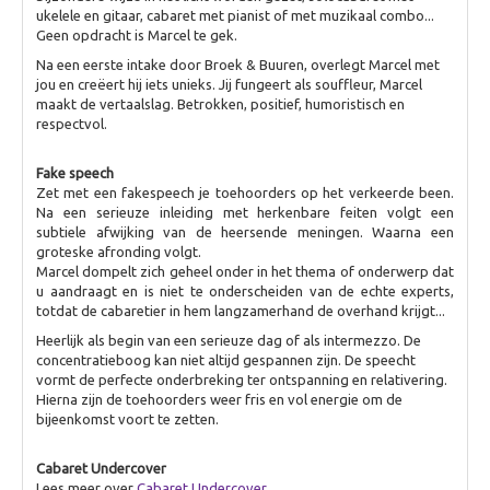
TALK
ukelele en gitaar, cabaret met pianist of met muzikaal combo...
Geen opdracht is Marcel te gek.
Dagvoorzitters
Na een eerste intake door Broek & Buuren, overlegt Marcel met
jou en creëert hij iets unieks. Jij fungeert als souffleur, Marcel
maakt de vertaalslag. Betrokken, positief, humoristisch en
respectvol.
Fake speech
Zet met een fakespeech je toehoorders op het verkeerde been.
Na een serieuze inleiding met herkenbare feiten volgt een
subtiele afwijking van de heersende meningen. Waarna een
groteske afronding volgt.
Marcel dompelt zich geheel onder in het thema of onderwerp dat
u aandraagt en is niet te onderscheiden van de echte experts,
totdat de cabaretier in hem langzamerhand de overhand krijgt...
Heerlijk als begin van een serieuze dag of als intermezzo. De
concentratieboog kan niet altijd gespannen zijn. De speecht
vormt de perfecte onderbreking ter ontspanning en relativering.
Hierna zijn de toehoorders weer fris en vol energie om de
bijeenkomst voort te zetten.
Cabaret Undercover
Lees meer over
Cabaret Undercover