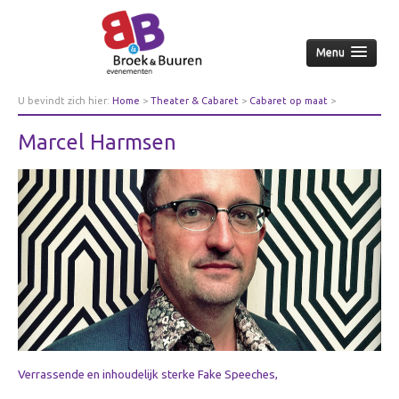
Menu
Home
U bevindt zich hier:
Home
>
Theater & Cabaret
>
Cabaret op maat
>
Marcel Harmsen
Over ons
Marcel Harmsen
Aanpak
Nieuws & achtergrond
Wie
Contact
Opdrachtgevers
Over opdrachtgevers
Bedrijfsleven
Culturele sector
Verrassende en inhoudelijk sterke Fake Speeches,
Overheid