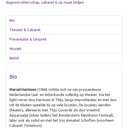
Zorg
dagvoorzitterschap, cabaret & op maat liedjes
Overig
Bio
Betekenisvol cadeau
Theater & Cabaret
Ervaring creëren
Presentatie & Gesprek
Over Ervaring creëren
De Theater-wasstraat
Muziek
Gamificatie
Beeld
De (Bell)Butlers
Ontdek je plekje
Bio
Dagverwarming
Marcel Harmsen
(1966) richtte zich na zijn propaedeuse
Nederlandse taal- en letterkunde volledig op theater. Via het
Visualiseren
light-verse-duo Harmsen & Thijs, langs improtheater en met duo
Uit de Kluiten speelde hij op vele locaties. De locaties werden
Over Visualiseren
theaters, allereerst met Thijs Goverde als duo Vreemd
Live Beamen & Fotografie
Apparaatje (zilver tijdens het Amsterdams Kleinkunst Festival),
later ook als solist en met het trio Aimabel Schoften (voorheen
Sneltekenen
Cabaret Tomeloos).