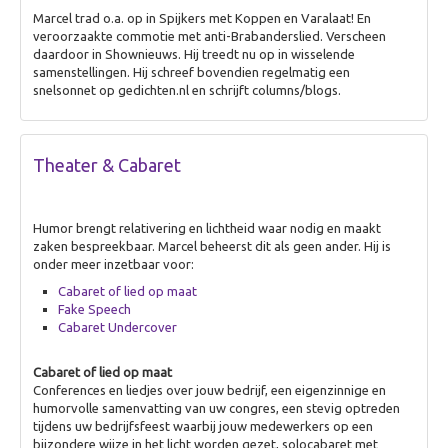
Animatie
Marcel trad o.a. op in Spijkers met Koppen en Varalaat! En
veroorzaakte commotie met anti-Brabanderslied. Verscheen
Theater & Cabaret
daardoor in Shownieuws. Hij treedt nu op in wisselende
samenstellingen. Hij schreef bovendien regelmatig een
Over Theater & Cabaret
snelsonnet op gedichten.nl en schrijft columns/blogs.
Improvisatie Theater
Fake Speech
Theater & Cabaret
Dans & Circus
Cabaret op maat
Humor brengt relativering en lichtheid waar nodig en maakt
Leren & inspireren
zaken bespreekbaar. Marcel beheerst dit als geen ander. Hij is
onder meer inzetbaar voor:
Over Leren & inspireren
Cabaret of lied op maat
Theater Inc.
Fake Speech
Cabaret Undercover
Workshops
Presentatie & Gesprek
Cabaret of lied op maat
Conferences en liedjes over jouw bedrijf, een eigenzinnige en
Over Presentatie & Gesprek
humorvolle samenvatting van uw congres, een stevig optreden
tijdens uw bedrijfsfeest waarbij jouw medewerkers op een
Live talkshow
bijzondere wijze in het licht worden gezet, solocabaret met