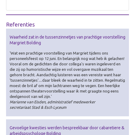
Referenties
Waarheid zat in de tussenzinnetjes van prachtige voorstelling
Margriet Bolding
'Wat een prachtige voorstelling van Margriet tijdens ons
personeelsfeest op 12 juni. En belangrijk nog wat heb ik gelachen!
Vooral om de gedichten die door collega's waren ingeleverd en
die zij op humoristische wijze en vol overgave muzikaal ten
gehore bracht. Aandachtig luisteren was een vereiste want haar
'tussenzinnetjes'....daar bleek de waarheid in te zitten. Regelmatig
moest de bril af om mijn lachtranen weg te vegen. Een heerlijke
ontspannen theatervoorstelling waar ik met graagte nog eens
deelgenoot van wil zijn.'
Marianne van Eisden, administratief medewerker
secretariaat Stad & Esch Lyceum
Gevoelige kwesties werden bespreekbaar door cabaretiere &
arbeidspsychologe Bolding