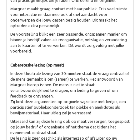
van prachtige liedjes die je raken. Ontroerend en origineel.
Margriet maakt graag contact met haar publiek. Er is veel ruimte
voor interactie en daarmee ook al snel aandacht voor
onderwerpen die jouw gasten bezig houden. Dit maakt het
optreden extra persoonlijk.
De voorstelling blijkt een zeer passende, ontspannen manier om
binnen je bedrijf zaken als reorganisatie, ontslag en verandering
aan te kaarten of te verwerken. Dit wordt zorgvuldig met jullie
voorbereid.
Cabareteske lezing (op maat)
In deze theatrale lezing van 30 minuten staat de vraag centraal of
de mens gemaakt is om (samen) te werken. Het antwoord van
Margriet hierop is: nee. De mens is niet in staat
verantwoordelijkheid te dragen, om leiding te geven of om
feedback te ontvangen.
Zij licht deze argumenten op originele wijze toe met liedjes, een
participatief publieksonderzoek ter plekke en anekdotes als
bewijsmateriaal. Haar uitleg zal je verrassen!
Uiteraard kan zij deze lezing ook op maat verzorgen, toegespitst
op jouw bedrijf of organisatie of het thema dat tijdens het
evenement centraal staat.
De lezing is zeer geschikt als intermezzo of afsluiter op uw