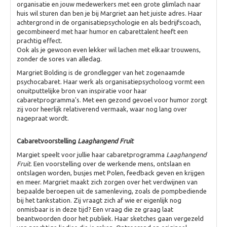
organisatie en jouw medewerkers met een grote glimlach naar
TALK
huis wil sturen dan ben je bij Margriet aan het juiste adres. Haar
Dagvoorzitters
achtergrond in de organisatiepsychologie en als bedrijfscoach,
gecombineerd met haar humor en cabarettalent heeft een
prachtig effect.
Ook als je gewoon even lekker wil lachen met elkaar trouwens,
zonder de sores van alledag.
Margriet Bolding is de grondlegger van het zogenaamde
psychocabaret. Haar werk als organisatiepsycholoog vormt een
onuitputtelijke bron van inspiratie voor haar
cabaretprogramma's. Met een gezond gevoel voor humor zorgt
zij voor heerlijk relativerend vermaak, waar nog lang over
nagepraat wordt.
Cabaretvoorstelling
Laaghangend Fruit
Margiet speelt voor jullie haar cabaretprogramma
Laaghangend
Fruit
. Een voorstelling over de werkende mens, ontslaan en
ontslagen worden, busjes met Polen, feedback geven en krijgen
en meer. Margriet maakt zich zorgen over het verdwijnen van
bepaalde beroepen uit de samenleving, zoals de pompbediende
bij het tankstation. Zij vraagt zich af wie er eigenlijk nog
onmisbaar is in deze tijd? Een vraag die ze graag laat
beantwoorden door het publiek. Haar sketches gaan vergezeld