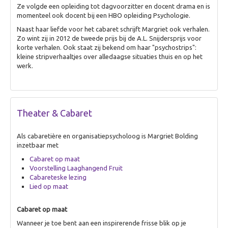
Ze volgde een opleiding tot dagvoorzitter en docent drama en is
Animatie
momenteel ook docent bij een HBO opleiding Psychologie.
Theater & Cabaret
Naast haar liefde voor het cabaret schrijft Margriet ook verhalen.
Zo wint zij in 2012 de tweede prijs bij de A.L. Snijdersprijs voor
Over Theater & Cabaret
korte verhalen. Ook staat zij bekend om haar "psychostrips":
Improvisatie Theater
kleine stripverhaaltjes over alledaagse situaties thuis en op het
werk.
Fake Speech
Dans & Circus
Cabaret op maat
Theater & Cabaret
Leren & inspireren
Als cabaretière en organisatiepsycholoog is Margriet Bolding
Over Leren & inspireren
inzetbaar met
Theater Inc.
Cabaret op maat
Voorstelling Laaghangend Fruit
Workshops
Cabareteske lezing
Presentatie & Gesprek
Lied op maat
Over Presentatie & Gesprek
Cabaret op maat
Live talkshow
Wanneer je toe bent aan een inspirerende frisse blik op je