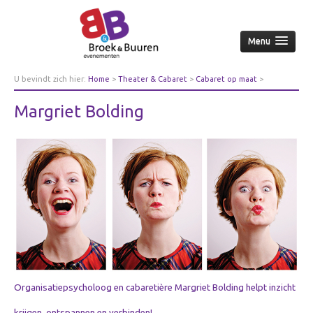
Menu
Home
U bevindt zich hier:
Home
>
Theater & Cabaret
>
Cabaret op maat
>
Margriet Bolding
Over ons
Margriet Bolding
Aanpak
Nieuws & achtergrond
Wie
Contact
Opdrachtgevers
Over opdrachtgevers
Bedrijfsleven
Culturele sector
Organisatiepsycholoog en cabaretière Margriet Bolding helpt inzicht
Overheid
krijgen, ontspannen en verbinden!