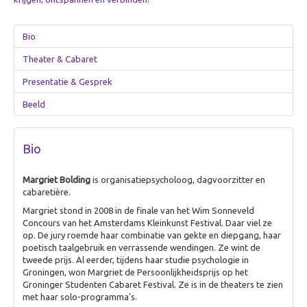
Zorg
Overig
Bio
Betekenisvol cadeau
Theater & Cabaret
Ervaring creëren
Presentatie & Gesprek
Over Ervaring creëren
Beeld
De Theater-wasstraat
Gamificatie
Bio
De (Bell)Butlers
Margriet Bolding
is organisatiepsycholoog, dagvoorzitter en
Ontdek je plekje
cabaretière.
Dagverwarming
Margriet stond in 2008 in de finale van het Wim Sonneveld
Concours van het Amsterdams Kleinkunst Festival. Daar viel ze
Visualiseren
op. De jury roemde haar combinatie van gekte en diepgang, haar
poetisch taalgebruik en verrassende wendingen. Ze wint de
Over Visualiseren
tweede prijs. Al eerder, tijdens haar studie psychologie in
Groningen, won Margriet de Persoonlijkheidsprijs op het
Live Beamen & Fotografie
Groninger Studenten Cabaret Festival. Ze is in de theaters te zien
Sneltekenen
met haar solo-programma's.