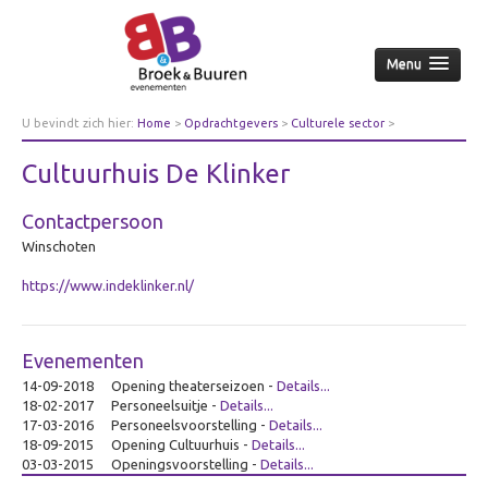
Menu
Home
U bevindt zich hier:
Home
>
Opdrachtgevers
>
Culturele sector
>
Cultuurhuis De Klinker
Over ons
Cultuurhuis De Klinker
Aanpak
Contactpersoon
Nieuws & achtergrond
Winschoten
Wie
https://www.indeklinker.nl/
Contact
Opdrachtgevers
Evenementen
Over opdrachtgevers
14-09-2018
Opening theaterseizoen
-
Details...
Bedrijfsleven
18-02-2017
Personeelsuitje
-
Details...
17-03-2016
Personeelsvoorstelling
-
Details...
Culturele sector
18-09-2015
Opening Cultuurhuis
-
Details...
Overheid
03-03-2015
Openingsvoorstelling
-
Details...