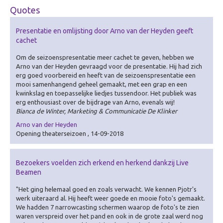
Zorg
Quotes
Overig
Presentatie en omlijsting door Arno van der Heyden geeft
Betekenisvol cadeau
cachet
Ervaring creëren
Om de seizoenspresentatie meer cachet te geven, hebben we
Arno van der Heyden gevraagd voor de presentatie. Hij had zich
Over Ervaring creëren
erg goed voorbereid en heeft van de seizoenspresentatie een
De Theater-wasstraat
mooi samenhangend geheel gemaakt, met een grap en een
kwinkslag en toepasselijke liedjes tussendoor. Het publiek was
Gamificatie
erg enthousiast over de bijdrage van Arno, evenals wij!
Bianca de Winter, Marketing & Communicatie De Klinker
De (Bell)Butlers
Arno van der Heyden
Ontdek je plekje
Opening theaterseizoen , 14-09-2018
Dagverwarming
Bezoekers voelden zich erkend en herkend dankzij Live
Visualiseren
Beamen
Over Visualiseren
"Het ging helemaal goed en zoals verwacht. We kennen Pjotr's
Live Beamen & Fotografie
werk uiteraard al. Hij heeft weer goede en mooie foto's gemaakt.
We hadden 7 narrowcasting schermen waarop de foto's te zien
Sneltekenen
waren verspreid over het pand en ook in de grote zaal werd nog