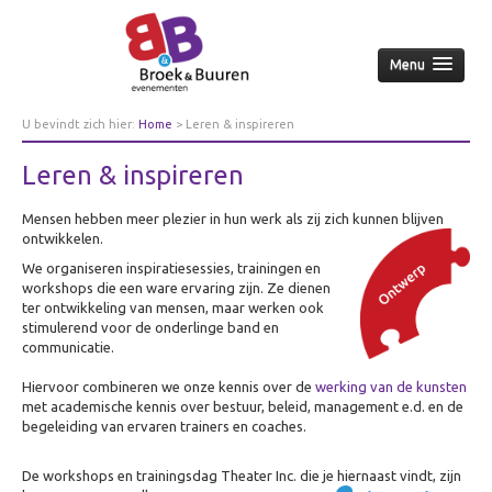
Menu
Home
U bevindt zich hier:
Home
>
Leren & inspireren
Over ons
Leren & inspireren
Aanpak
Mensen hebben meer plezier in hun werk als zij zich kunnen blijven
Nieuws & achtergrond
ontwikkelen.
Wie
We organiseren inspiratiesessies, trainingen en
workshops die een ware ervaring zijn. Ze dienen
Contact
ter ontwikkeling van mensen, maar werken ook
Opdrachtgevers
stimulerend voor de onderlinge band en
communicatie.
Over opdrachtgevers
Hiervoor combineren we onze kennis over de
werking van de kunsten
Bedrijfsleven
met academische kennis over bestuur, beleid, management e.d. en de
begeleiding van ervaren trainers en coaches.
Culturele sector
Overheid
De workshops en trainingsdag Theater Inc. die je hiernaast vindt, zijn