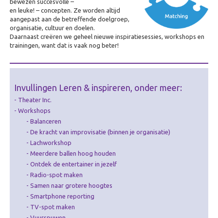
bewezen succesvolle –
Zorg
en leuke! – concepten. Ze worden altijd
aangepast aan de betreffende doelgroep,
Overig
organisatie, cultuur en doelen.
Betekenisvol cadeau
Daarnaast creëren we geheel nieuwe inspiratiesessies, workshops en
trainingen, want dat is vaak nog beter!
Ervaring creëren
Over Ervaring creëren
De Theater-wasstraat
Invullingen Leren & inspireren, onder meer:
Gamificatie
Theater Inc.
Workshops
De (Bell)Butlers
Balanceren
Ontdek je plekje
De kracht van improvisatie (binnen je organisatie)
Lachworkshop
Dagverwarming
Meerdere ballen hoog houden
Visualiseren
Ontdek de entertainer in jezelf
Radio-spot maken
Over Visualiseren
Samen naar grotere hoogtes
Live Beamen & Fotografie
Smartphone reporting
TV-spot maken
Sneltekenen
Vuurspuwen