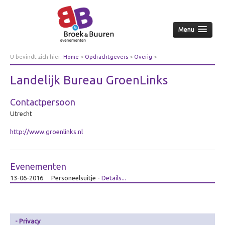
Menu
Home
U bevindt zich hier:
Home
>
Opdrachtgevers
>
Overig
>
Landelijk Bureau GroenLinks
Over ons
Landelijk Bureau GroenLinks
Aanpak
Contactpersoon
Nieuws & achtergrond
Utrecht
Wie
http://www.groenlinks.nl
Contact
Opdrachtgevers
Evenementen
Over opdrachtgevers
13-06-2016
Personeelsuitje
-
Details...
Bedrijfsleven
Culturele sector
Overheid
Privacy