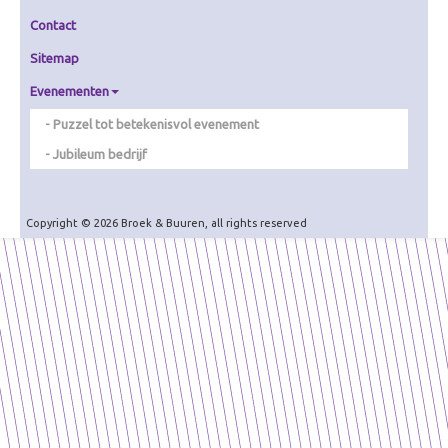
Zorg
Contact
Overig
Sitemap
Betekenisvol cadeau
Evenementen
Ervaring creëren
Puzzel tot betekenisvol evenement
Over Ervaring creëren
Jubileum bedrijf
De Theater-wasstraat
Gamificatie
Copyright © 2026 Broek & Buuren, all rights reserved
De (Bell)Butlers
Ontdek je plekje
Dagverwarming
Visualiseren
Over Visualiseren
Live Beamen & Fotografie
Sneltekenen