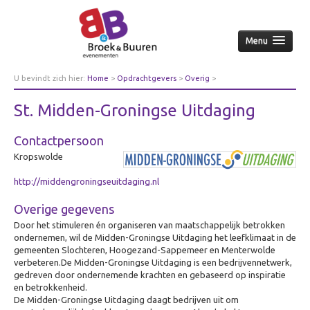
Menu
Home
U bevindt zich hier:
Home
>
Opdrachtgevers
>
Overig
>
St. Midden-Groningse Uitdaging
Over ons
St. Midden-Groningse Uitdaging
Aanpak
Contactpersoon
Nieuws & achtergrond
Kropswolde
Wie
http://middengroningseuitdaging.nl
Contact
Opdrachtgevers
Overige gegevens
Door het stimuleren én organiseren van maatschappelijk betrokken
Over opdrachtgevers
ondernemen, wil de Midden-Groningse Uitdaging het leefklimaat in de
Bedrijfsleven
gemeenten Slochteren, Hoogezand-Sappemeer en Menterwolde
verbeteren.De Midden-Groningse Uitdaging is een bedrijvennetwerk,
Culturele sector
gedreven door ondernemende krachten en gebaseerd op inspiratie
en betrokkenheid.
Overheid
De Midden-Groningse Uitdaging daagt bedrijven uit om