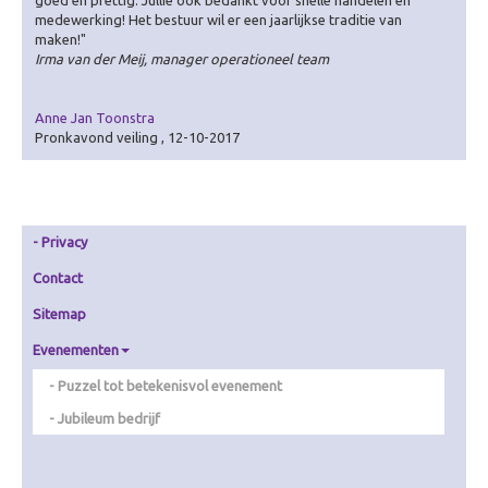
goed en prettig. Jullie ook bedankt voor snelle handelen en
Animatie
medewerking! Het bestuur wil er een jaarlijkse traditie van
maken!"
Theater & Cabaret
Irma van der Meij, manager operationeel team
Over Theater & Cabaret
Anne Jan Toonstra
Improvisatie Theater
Pronkavond veiling , 12-10-2017
Fake Speech
Dans & Circus
Cabaret op maat
Privacy
Leren & inspireren
Contact
Over Leren & inspireren
Sitemap
Theater Inc.
Evenementen
Workshops
Puzzel tot betekenisvol evenement
Presentatie & Gesprek
Jubileum bedrijf
Over Presentatie & Gesprek
Live talkshow