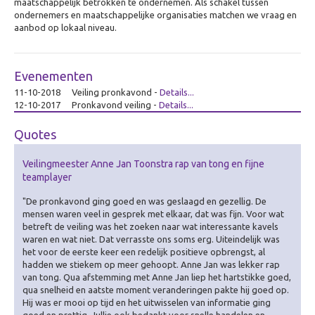
maatschappelijk betrokken te ondernemen. Als schakel tussen
Zorg
ondernemers en maatschappelijke organisaties matchen we vraag en
aanbod op lokaal niveau.
Overig
Betekenisvol cadeau
Ervaring creëren
Evenementen
11-10-2018
Veiling pronkavond
-
Details...
Over Ervaring creëren
12-10-2017
Pronkavond veiling
-
Details...
De Theater-wasstraat
Quotes
Gamificatie
De (Bell)Butlers
Veilingmeester Anne Jan Toonstra rap van tong en fijne
teamplayer
Ontdek je plekje
"De pronkavond ging goed en was geslaagd en gezellig. De
Dagverwarming
mensen waren veel in gesprek met elkaar, dat was fijn. Voor wat
betreft de veiling was het zoeken naar wat interessante kavels
Visualiseren
waren en wat niet. Dat verrasste ons soms erg. Uiteindelijk was
het voor de eerste keer een redelijk positieve opbrengst, al
Over Visualiseren
hadden we stiekem op meer gehoopt. Anne Jan was lekker rap
van tong. Qua afstemming met Anne Jan liep het hartstikke goed,
Live Beamen & Fotografie
qua snelheid en aatste moment veranderingen pakte hij goed op.
Sneltekenen
Hij was er mooi op tijd en het uitwisselen van informatie ging