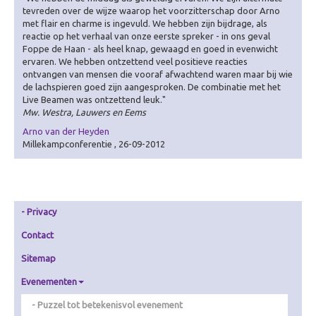
Zorg
tevreden over de wijze waarop het voorzitterschap door Arno
met flair en charme is ingevuld. We hebben zijn bijdrage, als
Overig
reactie op het verhaal van onze eerste spreker - in ons geval
Foppe de Haan - als heel knap, gewaagd en goed in evenwicht
Betekenisvol cadeau
ervaren. We hebben ontzettend veel positieve reacties
Ervaring creëren
ontvangen van mensen die vooraf afwachtend waren maar bij wie
de lachspieren goed zijn aangesproken. De combinatie met het
Over Ervaring creëren
Live Beamen was ontzettend leuk."
Mw. Westra, Lauwers en Eems
De Theater-wasstraat
Arno van der Heyden
Gamificatie
Millekampconferentie , 26-09-2012
De (Bell)Butlers
Ontdek je plekje
Dagverwarming
Privacy
Contact
Visualiseren
Sitemap
Over Visualiseren
Live Beamen & Fotografie
Evenementen
Sneltekenen
Puzzel tot betekenisvol evenement