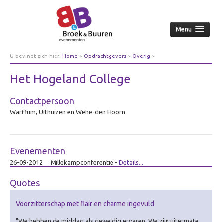
Menu
Home
U bevindt zich hier:
Home
>
Opdrachtgevers
>
Overig
>
Het Hogeland College
Over ons
Het Hogeland College
Aanpak
Contactpersoon
Nieuws & achtergrond
Warffum, Uithuizen en Wehe-den Hoorn
Wie
Contact
Opdrachtgevers
Evenementen
26-09-2012
Millekampconferentie
-
Details...
Over opdrachtgevers
Bedrijfsleven
Quotes
Culturele sector
Voorzitterschap met flair en charme ingevuld
Overheid
"We hebben de middag als geweldig ervaren. We zijn uitermate