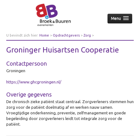
Menu
Home
U bevindt zich hier:
Home
>
Opdrachtgevers
>
Zorg
>
Groninger Huisartsen Cooperatie
Over ons
Groninger Huisartsen Cooperatie
Aanpak
Contactpersoon
Nieuws & achtergrond
Groningen
Wie
https://www.ghcgroningen.nl/
Contact
Opdrachtgevers
Overige gegevens
De chronisch zieke patiënt staat centraal. Zorgverleners stemmen hun
Over opdrachtgevers
zorg voor de patiënt doelmatig af en werken nauw samen.
Bedrijfsleven
Vroegtijdige onderkenning, preventie, zelfmanagement en goede
begeleiding door zorgverleners leidt tot integrale zorg voor de
Culturele sector
patiënt.
Overheid