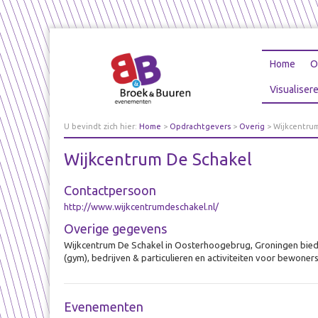
Home
O
Visualiser
U bevindt zich hier:
Home
>
Opdrachtgevers
>
Overig
>
Wijkcentru
Wijkcentrum De Schakel
Contactpersoon
http://www.wijkcentrumdeschakel.nl/
Overige gegevens
Wijkcentrum De Schakel in Oosterhoogebrug, Groningen biedt 
(gym), bedrijven & particulieren en activiteiten voor bewoner
Evenementen