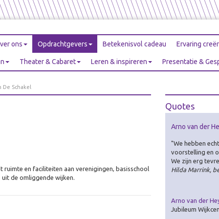
ver ons
Opdrachtgevers
Betekenisvol cadeau
Ervaring creë
en
Theater & Cabaret
Leren & inspireren
Presentatie & Ges
m De Schakel
Quotes
Arno van der He
"We hebben echt 
voorstelling en
We zijn erg tevr
ruimte en faciliteiten aan verenigingen, basisschool
Hilda Marrink, b
s uit de omliggende wijken.
Arno van der He
Jubileum Wijkce