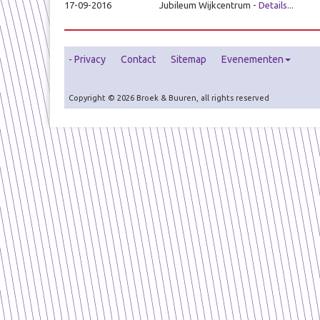
17-09-2016
Jubileum Wijkcentrum
-
Details...
Privacy
Contact
Sitemap
Evenementen
Copyright © 2026 Broek & Buuren, all rights reserved