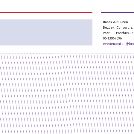
Broek & Buuren
Bezoek: Concordia, 
Post: Postbus 973
06-13967096
evenementen@bro