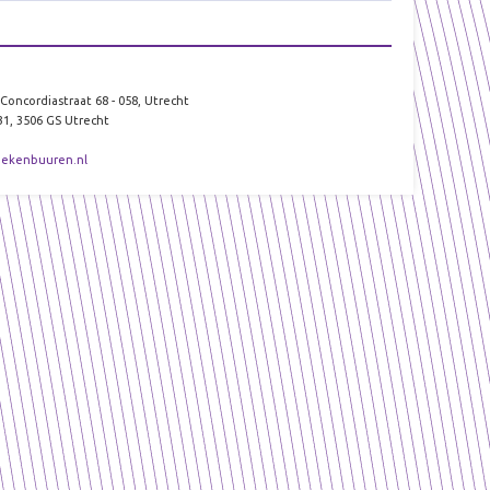
Concordiastraat 68 - 058, Utrecht
1, 3506 GS Utrecht
ekenbuuren.nl