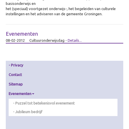
Zorg
basisonderwijs en
het (speciaal) voortgezet onderwijs-, het begeleiden van culturele
Overig
instellingen en het adviseren van de gemeente Groningen.
Betekenisvol cadeau
Ervaring creëren
Evenementen
Over Ervaring creëren
08-02-2012
Cultuuronderwijsdag
-
Details...
De Theater-wasstraat
Gamificatie
Privacy
De (Bell)Butlers
Contact
Ontdek je plekje
Sitemap
Dagverwarming
Evenementen
Visualiseren
Puzzel tot betekenisvol evenement
Over Visualiseren
Jubileum bedrijf
Live Beamen & Fotografie
Sneltekenen