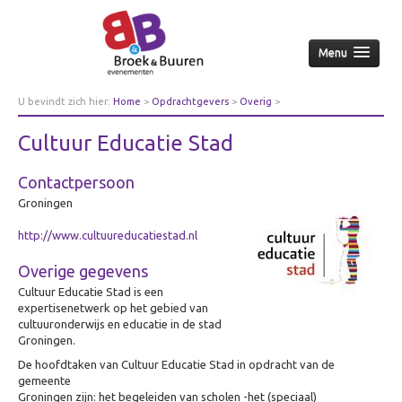
Menu
Home
U bevindt zich hier:
Home
>
Opdrachtgevers
>
Overig
>
Cultuur Educatie Stad
Over ons
Cultuur Educatie Stad
Aanpak
Contactpersoon
Nieuws & achtergrond
Groningen
Wie
http://www.cultuureducatiestad.nl
Contact
Opdrachtgevers
Overige gegevens
Cultuur Educatie Stad is een
Over opdrachtgevers
expertisenetwerk op het gebied van
Bedrijfsleven
cultuuronderwijs en educatie in de stad
Groningen.
Culturele sector
De hoofdtaken van Cultuur Educatie Stad in opdracht van de
Overheid
gemeente
Groningen zijn: het begeleiden van scholen -het (speciaal)