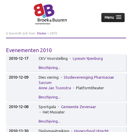
Menu
Home
U bevindt zich hier:
Home
>
2010
Over ons
Evenementen 2010
Aanpak
2010-12-17
CKV Voorstelling
-
Lyceum Ypenburg
Nieuws & achtergrond
Beschijving...
Wie
2010-12-09
Dies viering
-
Studievereniging Pharmaciae
Contact
Sacrum
Opdrachtgevers
Anne Jan Toonstra
-
Platformtheater
Over opdrachtgevers
Beschijving...
Bedrijfsleven
2010-12-08
Sportgala
-
Gemeente Zevenaar
-
Het Musiater
Culturele sector
Beschijving...
Overheid
2010-11-30
Diplomauitreiking
-
Hogeschool Utrecht