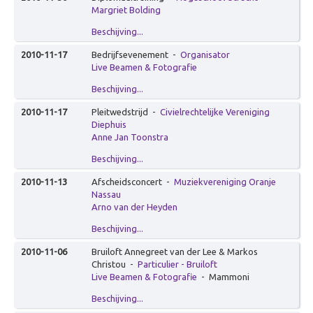
Zorg
Margriet Bolding
Overig
Beschijving...
Betekenisvol cadeau
2010-11-17
Bedrijfsevenement
-
Organisator
Live Beamen & Fotografie
Ervaring creëren
Beschijving...
Over Ervaring creëren
2010-11-17
Pleitwedstrijd
-
Civielrechtelijke Vereniging
De Theater-wasstraat
Diephuis
Anne Jan Toonstra
Gamificatie
Beschijving...
De (Bell)Butlers
2010-11-13
Afscheidsconcert
-
Muziekvereniging Oranje
Ontdek je plekje
Nassau
Dagverwarming
Arno van der Heyden
Beschijving...
Visualiseren
2010-11-06
Bruiloft Annegreet van der Lee & Markos
Over Visualiseren
Christou
-
Particulier - Bruiloft
Live Beamen & Fotografie
-
Mammoni
Live Beamen & Fotografie
Beschijving...
Sneltekenen