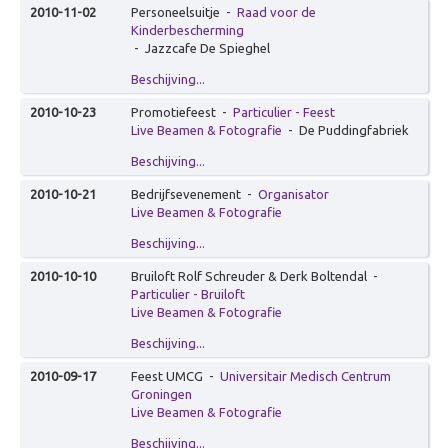
2010-11-02
Personeelsuitje
-
Raad voor de
Animatie
Kinderbescherming
Theater & Cabaret
-
Jazzcafe De Spieghel
Over Theater & Cabaret
Beschijving...
Improvisatie Theater
2010-10-23
Promotiefeest
-
Particulier - Feest
Live Beamen & Fotografie
-
De Puddingfabriek
Fake Speech
Beschijving...
Dans & Circus
2010-10-21
Bedrijfsevenement
-
Organisator
Cabaret op maat
Live Beamen & Fotografie
Leren & inspireren
Beschijving...
Over Leren & inspireren
2010-10-10
Bruiloft Rolf Schreuder & Derk Boltendal
-
Particulier - Bruiloft
Theater Inc.
Live Beamen & Fotografie
Workshops
Beschijving...
Presentatie & Gesprek
2010-09-17
Feest UMCG
-
Universitair Medisch Centrum
Groningen
Over Presentatie & Gesprek
Live Beamen & Fotografie
Live talkshow
Beschijving...